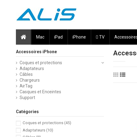
Mac
iPad
iPhone
 TV
Accessoire
Accessoires iPhone
Accesso
Coques et protections
Adaptateurs
Câbles
Chargeurs
AirTag
Casques et Enceintes
Support
Catégories
Coques et protections
(45)
Adaptateurs
(10)