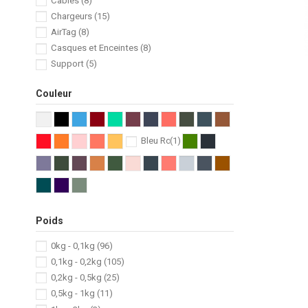
Câbles
(8)
Chargeurs
(15)
AirTag
(8)
Casques et Enceintes
(8)
Support
(5)
Couleur
Bleu Rose
(1)
Poids
0kg - 0,1kg
(96)
0,1kg - 0,2kg
(105)
0,2kg - 0,5kg
(25)
0,5kg - 1kg
(11)