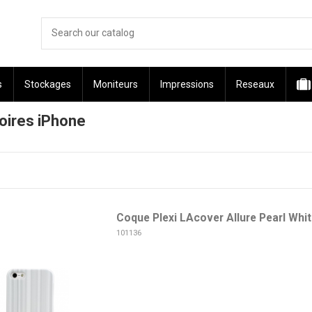
s
Stockages
Moniteurs
Impressions
Reseaux
ires iPhone
Coque Plexi LAcover Allure Pearl Whit
101136