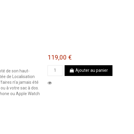
119,00 €
Ajouter au panier
oté de son haut-
rtée de Localisation
ffaires n’a jamais été
ou à votre sac à dos.
 iPhone ou Apple Watch