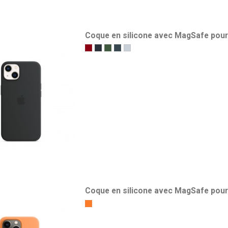
Coque en silicone avec MagSafe pour
(Product)RED
Minuit
Trèfle
Bleu abysse
Bleu clair
Coque en silicone avec MagSafe pour
Orange