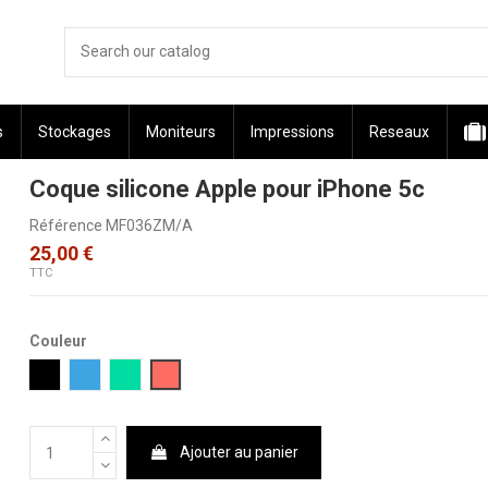
s
Stockages
Moniteurs
Impressions
Reseaux
Coque silicone Apple pour iPhone 5c
Référence
MF036ZM/A
25,00 €
TTC
Couleur
Noir
Bleu
Vert
Rose Agrume
Ajouter au panier