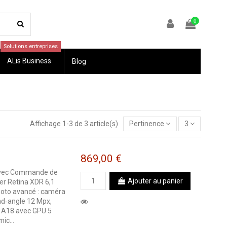
0
Solutions entreprises
ALis Business
Blog
Affichage 1-3 de 3 article(s)
Pertinence
3
869,00 €
 avec Commande de
Ajouter au panier
per Retina XDR 6,1
oto avancé : caméra
and‐angle 12 Mpx,
e A18 avec GPU 5
ic...