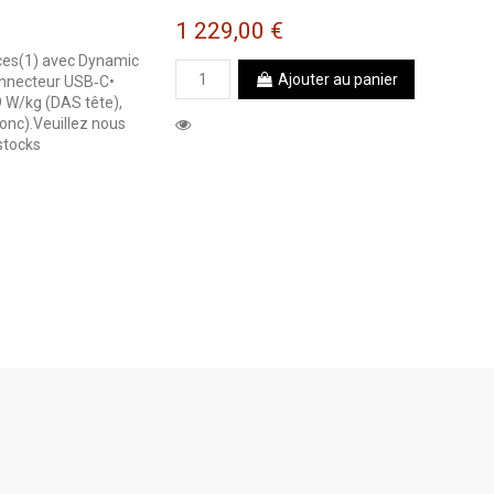
1 229,00 €
uces(1) avec Dynamic
Ajouter au panier
onnecteur USB‐C•
9 W/kg (DAS tête),
nc).Veuillez nous
 stocks