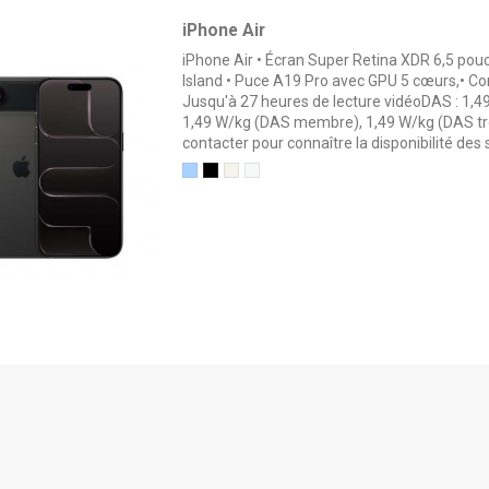
iPhone Air
iPhone Air • Écran Super Retina XDR 6,5 po
Island • Puce A19 Pro avec GPU 5 cœurs,• C
Jusqu'à 27 heures de lecture vidéoDAS : 1,4
1,49 W/kg (DAS membre), 1,49 W/kg (DAS tro
contacter pour connaître la disponibilité des
Bleu ciel
Noir Sidéral
Or Clair
Blanc nuage