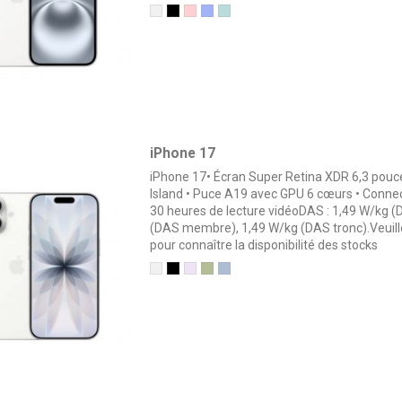
Blanc
Noir
Rose
Outremer
Sarcelle
iPhone 17
iPhone 17• Écran Super Retina XDR 6,3 pou
Island • Puce A19 avec GPU 6 cœurs • Conne
30 heures de lecture vidéoDAS : 1,49 W/kg (
(DAS membre), 1,49 W/kg (DAS tronc).Veuill
pour connaître la disponibilité des stocks
Blanc
Noir
Lavande
Sauge
Brume