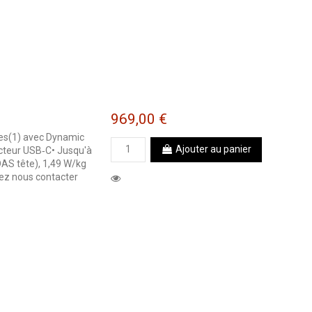
969,00 €
ces(1) avec Dynamic
Ajouter au panier
cteur USB‐C• Jusqu'à
DAS tête), 1,49 W/kg
ez nous contacter