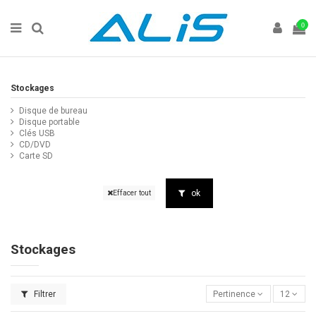
0
Stockages
Disque de bureau
Disque portable
Clés USB
CD/DVD
Carte SD
ok
Effacer tout
Stockages
Filtrer
Pertinence
12