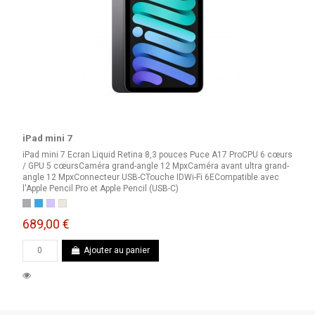
iPad mini 7
iPad mini 7 Ecran Liquid Retina 8,3 pouces Puce A17 ProCPU 6 cœurs
/ GPU 5 cœursCaméra grand-angle 12 MpxCaméra avant ultra grand-
angle 12 MpxConnecteur USB-CTouche IDWi-Fi 6ECompatible avec
l'Apple Pencil Pro et Apple Pencil (USB-C)
Gris Sidéral
Bleu
Mauve
Lumière Stellaire
689,00 €
Ajouter au panier