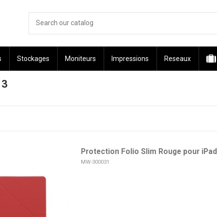
s
Stockages
Moniteurs
Impressions
Reseaux
 3
Protection Folio Slim Rouge pour iPad
MW-300031