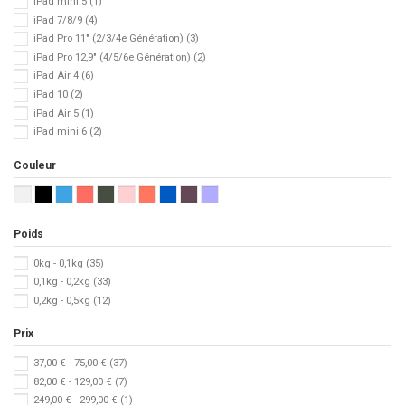
iPad mini 5
(1)
iPad 7/8/9
(4)
iPad Pro 11" (2/3/4e Génération)
(3)
iPad Pro 12,9" (4/5/6e Génération)
(2)
iPad Air 4
(6)
iPad 10
(2)
iPad Air 5
(1)
iPad mini 6
(2)
Couleur
Poids
0kg - 0,1kg
(35)
0,1kg - 0,2kg
(33)
0,2kg - 0,5kg
(12)
Prix
37,00 € - 75,00 €
(37)
82,00 € - 129,00 €
(7)
249,00 € - 299,00 €
(1)