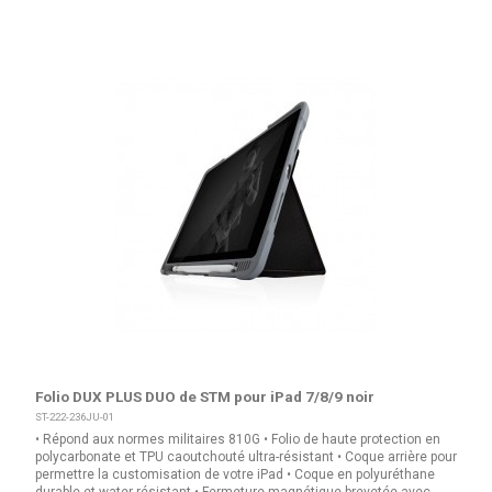
Folio DUX PLUS DUO de STM pour iPad 7/8/9 noir
ST-222-236JU-01
• Répond aux normes militaires 810G • Folio de haute protection en
polycarbonate et TPU caoutchouté ultra-résistant • Coque arrière pour
permettre la customisation de votre iPad • Coque en polyuréthane