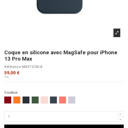
Coque en silicone avec MagSafe pour iPhone
13 Pro Max
Référence
MM2T3ZM/A
59,00 €
TTC
Couleur
(Product)RED
Orange
Minuit
Trèfle
Rose craie
Bleu abysse
Pomelo rose
Bleu clair