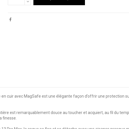
 en cuir avec MagSafe est une élégante façon d’offrir une protection s
 matière est remarquablement douce au toucher et acquiert, au fil du tem
 finesse.
ne 13 Pro Max, la coque se fixe et se détache avec une aisance presqu