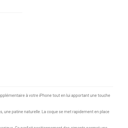
upplémentaire à votre iPhone tout en lui apportant une touche
ps, une patine naturelle. La coque se met rapidement en place
e magique. Ce parfait positionnement des aimants permet une