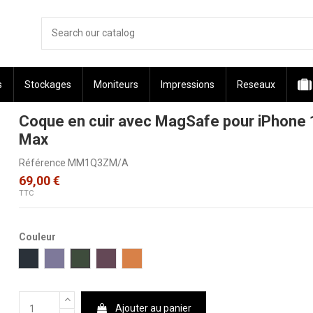
s
Stockages
Moniteurs
Impressions
Reseaux
Coque en cuir avec MagSafe pour iPhone 
Max
Référence
MM1Q3ZM/A
69,00 €
TTC
Couleur
Minuit
Glycine
Vert séquoia
Cerise noire
Ocre
Ajouter au panier