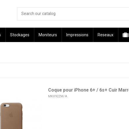
s
Stockages
Moniteurs
Impressions
Reseaux
Coque pour iPhone 6+ / 6s+ Cuir Mar
MKX92ZM/A