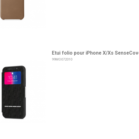
Etui folio pour iPhone X/Xs SenseCove
99MO072010