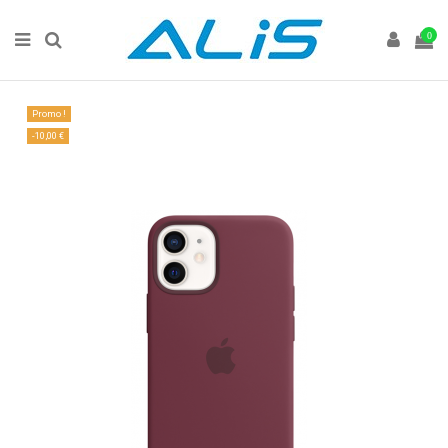
0
Promo !
-10,00 €