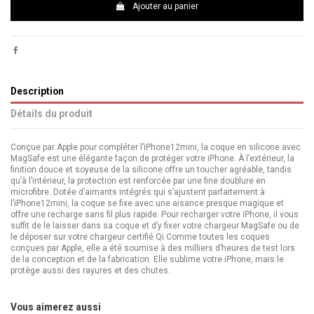
Ajouter au panier
Description
Détails du produit
Conçue par Apple pour compléter l’iPhone12mini, la coque en silicone avec
MagSafe est une élégante façon de protéger votre iPhone. À l’extérieur, la
finition douce et soyeuse de la silicone offre un toucher agréable, tandis
qu’à l’intérieur, la protection est renforcée par une fine doublure en
microfibre. Dotée d’aimants intégrés qui s’ajustent parfaitement à
l’iPhone12mini, la coque se fixe avec une aisance presque magique et
offre une recharge sans fil plus rapide. Pour recharger votre iPhone, il vous
suffit de le laisser dans sa coque et d’y fixer votre chargeur MagSafe ou de
le déposer sur votre chargeur certifié Qi.Comme toutes les coques
conçues par Apple, elle a été soumise à des milliers d’heures de test lors
de la conception et de la fabrication. Elle sublime votre iPhone, mais le
protège aussi des rayures et des chutes.
ean13
194252168653
upc
194252168653
Vous aimerez aussi