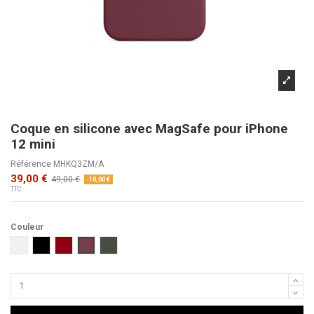
Coque en silicone avec MagSafe pour iPhone
12 mini
Référence
MHKQ3ZM/A
39,00 €
49,00 €
-10,00 €
TTC
Couleur
Blanc
Noir
(Product)RED
Prune
Vert de Chypre