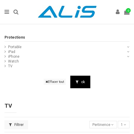
0
Protections
Portable
iPad
iPhone
Watch
TV
ok
Effacer tout
TV
Filtrer
Pertinence
1