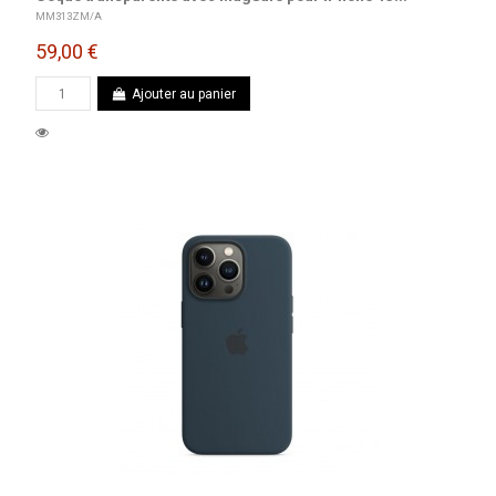
MM313ZM/A
59,00 €
Ajouter au panier