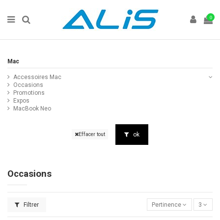
0
Mac
Accessoires Mac
Occasions
Promotions
Expos
MacBook Neo
ok
Effacer tout
Occasions
Filtrer
Pertinence
3