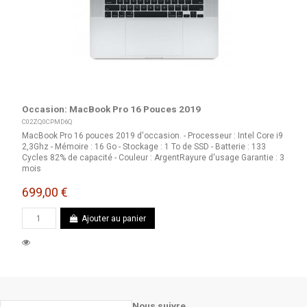
Occasion: MacBook Pro 16 Pouces 2019
C02ZQ0CPMD6Q
MacBook Pro 16 pouces 2019 d'occasion. - Processeur : Intel Core i9
2,3Ghz - Mémoire : 16 Go - Stockage : 1 To de SSD - Batterie : 133
Cycles 82% de capacité - Couleur : ArgentRayure d'usage Garantie : 3
mois
699,00 €
Ajouter au panier
Nous suivre