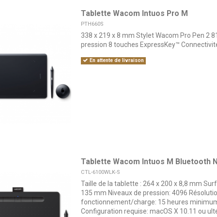
Tablette Wacom Intuos Pro M
PTH660S
338 x 219 x 8 mm Stylet Wacom Pro Pen 2 8
pression 8 touches ExpressKey™ Connectivit
En attente de livraison
Tablette Wacom Intuos M Bluetooth N
CTL-6100WLK-S
Taille de la tablette : 264 x 200 x 8,8 mm Surf
135 mm Niveaux de pression: 4096 Résolutio
fonctionnement/charge: 15 heures minimum,
Configuration requise: macOS X 10.11 ou ult