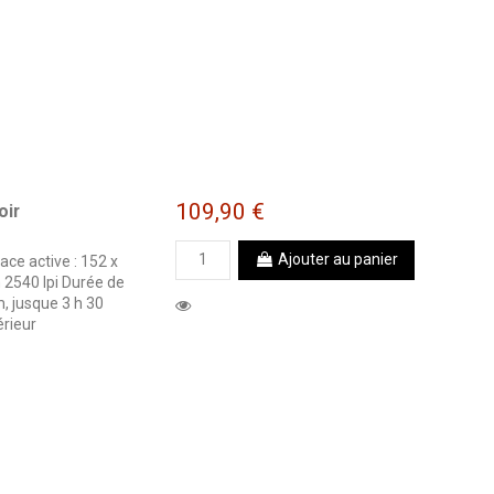
109,90 €
oir
Ajouter au panier
ace active : 152 x
 2540 lpi Durée de
 jusque 3 h 30
érieur