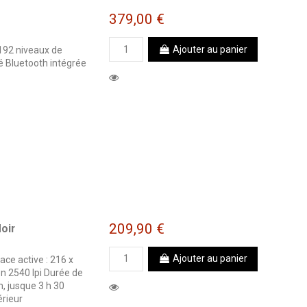
379,00 €
Ajouter au panier
192 niveaux de
é Bluetooth intégrée
209,90 €
oir
Ajouter au panier
ace active : 216 x
n 2540 lpi Durée de
 jusque 3 h 30
érieur