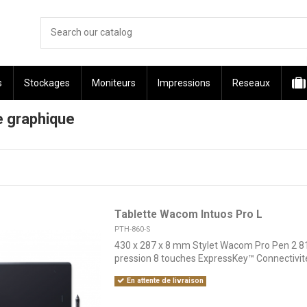
s
Stockages
Moniteurs
Impressions
Reseaux
e graphique
Tablette Wacom Intuos Pro L
PTH-860-S
430 x 287 x 8 mm Stylet Wacom Pro Pen 2 8
pression 8 touches ExpressKey™ Connectivit
En attente de livraison