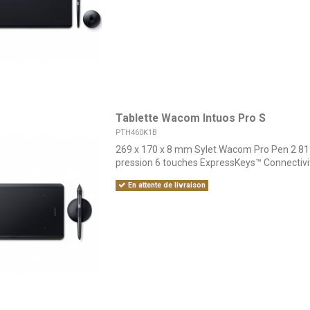
Tablette Wacom Intuos Pro S
PTH460K1B
269 x 170 x 8 mm Sylet Wacom Pro Pen 2 81
pression 6 touches ExpressKeys™ Connectivi
En attente de livraison