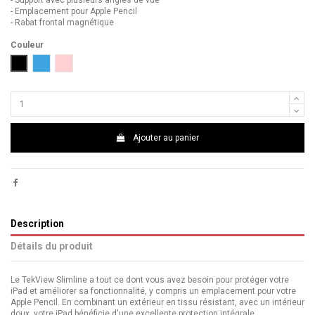
- Support avec plusieurs angles de vue
- Emplacement pour Apple Pencil
- Rabat frontal magnétique
Couleur
Noir
Bleu
Rose
Ajouter au panier
Description
Détails du produit
Le TekView Slimline a tout ce dont vous avez besoin pour protéger votre
iPad et améliorer sa fonctionnalité, y compris un emplacement pour votre
Apple Pencil. En combinant un extérieur en tissu résistant, avec un intérieur
doux, votre iPad bénéficie d'une excellente protection intégrale.