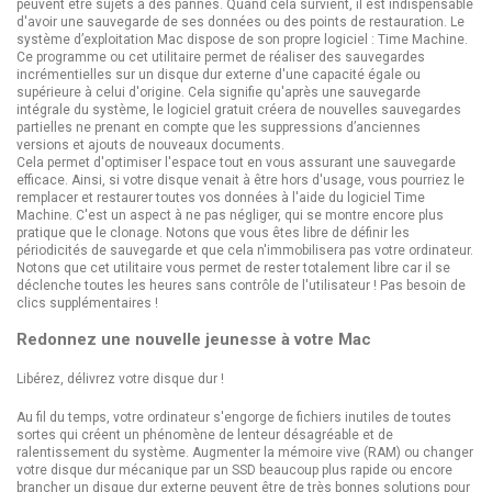
peuvent être sujets à des pannes. Quand cela survient, il est indispensable
d'avoir une sauvegarde de ses données ou des points de restauration. Le
système d’exploitation Mac dispose de son propre logiciel : Time Machine.
Ce programme ou cet utilitaire permet de réaliser des sauvegardes
incrémentielles sur un disque dur externe d'une capacité égale ou
supérieure à celui d'origine. Cela signifie qu'après une sauvegarde
intégrale du système, le logiciel gratuit créera de nouvelles sauvegardes
partielles ne prenant en compte que les suppressions d’anciennes
versions et ajouts de nouveaux documents.
Cela permet d'optimiser l'espace tout en vous assurant une sauvegarde
efficace. Ainsi, si votre disque venait à être hors d'usage, vous pourriez le
remplacer et restaurer toutes vos données à l'aide du logiciel Time
Machine. C'est un aspect à ne pas négliger, qui se montre encore plus
pratique que le clonage. Notons que vous êtes libre de définir les
périodicités de sauvegarde et que cela n'immobilisera pas votre ordinateur.
Notons que cet utilitaire vous permet de rester totalement libre car il se
déclenche toutes les heures sans contrôle de l'utilisateur ! Pas besoin de
clics supplémentaires !
Redonnez une nouvelle jeunesse à votre Mac
Libérez, délivrez votre disque dur !
Au fil du temps, votre ordinateur s'engorge de fichiers inutiles de toutes
sortes qui créent un phénomène de lenteur désagréable et de
ralentissement du système. Augmenter la mémoire vive (RAM) ou changer
votre disque dur mécanique par un SSD beaucoup plus rapide ou encore
brancher un disque dur externe peuvent être de très bonnes solutions pour