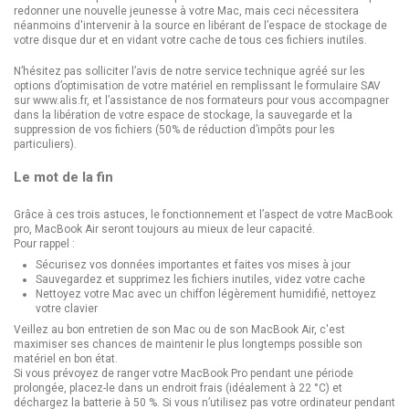
redonner une nouvelle jeunesse à votre Mac, mais ceci nécessitera
néanmoins d'intervenir à la source en libérant de l’espace de stockage de
votre disque dur et en vidant votre cache de tous ces fichiers inutiles.
N’hésitez pas solliciter l’avis de notre
service technique agréé
sur les
options d’optimisation de votre matériel en remplissant le formulaire SAV
sur
www.alis.fr
, et l’assistance de nos formateurs pour vous accompagner
dans la libération de votre espace de stockage, la sauvegarde et la
suppression de vos fichiers (50% de réduction d’impôts pour les
particuliers).
Le mot de la fin
Grâce à ces trois astuces, le fonctionnement et l’aspect de votre MacBook
pro, MacBook Air seront toujours au mieux de leur capacité.
Pour rappel :
Sécurisez vos données importantes et faites vos mises à jour
Sauvegardez et supprimez les fichiers inutiles, videz votre cache
Nettoyez votre Mac avec un chiffon légèrement humidifié, nettoyez
votre clavier
Veillez au bon entretien de
son Mac ou de son MacBook Air
, c'est
maximiser ses chances de maintenir le plus longtemps possible son
matériel en bon état.
Si vous prévoyez de ranger votre MacBook Pro pendant une période
prolongée, placez-le dans un endroit frais (idéalement à 22 °C) et
déchargez la batterie à 50 %. Si vous n’utilisez pas votre ordinateur pendant