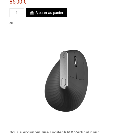
85,00 €
Ajouter au panier
Souris ergonomique Logitech MX Vertical pour...