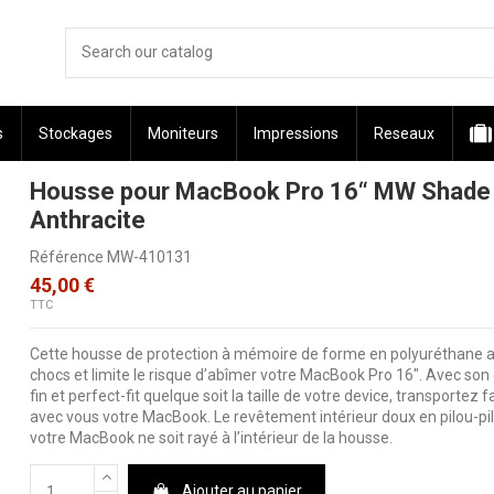
s
Stockages
Moniteurs
Impressions
Reseaux
Housse pour MacBook Pro 16“ MW Shade
Anthracite
Référence
MW-410131
45,00 €
TTC
Cette housse de protection à mémoire de forme en polyuréthane a
chocs et limite le risque d’abîmer votre MacBook Pro 16″. Avec son 
fin et perfect-fit quelque soit la taille de votre device, transportez 
avec vous votre MacBook. Le revêtement intérieur doux en pilou-pi
votre MacBook ne soit rayé à l’intérieur de la housse.
Ajouter au panier