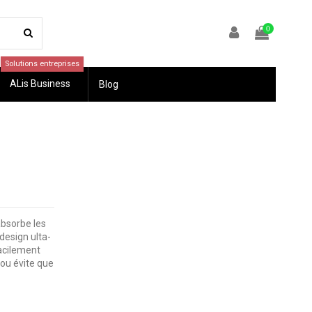
0
Solutions entreprises
ALis Business
Blog
bsorbe les
design ulta-
facilement
lou évite que