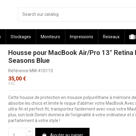
s
Stockages
Moniteurs
Impressions
Reseaux
Housse pour MacBook Air/Pro 13“ Retin
Seasons Blue
Référence
MW-410113
35,00 €
TTC
Cette housse de protection en mousse polyuréthane à mémoire d
absorbe les chocs et limite le risque d’abîmer votre MacBook.Avec
ultra-fin et perfect-fit, transportez facilement avec vous votre Ma
plus, son look Denim donnera de l’originalité à votre ordinateur et 
parfaitement à votre style !
Ajouter au panier