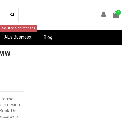
0
Solutions entreprises
ALis Business
Blog
a MW
e forme
 son design
cBook. De
s’accordera