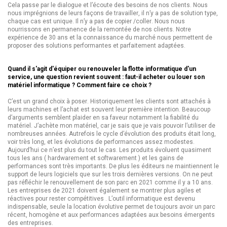
Cela passe par le dialogue et l’écoute des besoins de nos clients. Nous
nous imprégnions de leurs façons de travailler, il n’y a pas de solution type,
chaque cas est unique. Il n’y a pas de copier /coller. Nous nous
nourrissons en permanence de la remontée de nos clients. Notre
expérience de 30 ans et la connaissance du marché nous permettent de
proposer des solutions performantes et parfaitement adaptées.
Quand il s'agit d'équiper ou renouveler la flotte informatique d'un
service, une question revient souvent : faut-il acheter ou louer son
matériel informatique ? Comment faire ce choix ?
C’est un grand choix à poser. Historiquement les clients sont attachés à
leurs machines et l’achat est souvent leur première intention. Beaucoup
d’arguments semblent plaider en sa faveur notamment la fiabilité du
matériel. J’achète mon matériel, car je sais que je vais pouvoir l’utiliser de
nombreuses années. Autrefois le cycle d’évolution des produits était long,
voir très long, et les évolutions de performances assez modestes.
Aujourd’hui ce n’est plus du tout le cas. Les produits évoluent quasiment
tous les ans ( hardwarement et softwarement ) et les gains de
performances sont très importants. De plus les éditeurs ne maintiennent le
support de leurs logiciels que sur les trois dernières versions. On ne peut
pas réfléchir le renouvellement de son parc en 2021 comme il y a 10 ans.
Les entreprises de 2021 doivent également se montrer plus agiles et
réactives pour rester compétitives . L’outil informatique est devenu
indispensable, seule la location évolutive permet de toujours avoir un parc
récent, homogène et aux performances adaptées aux besoins émergents
des entreprises.