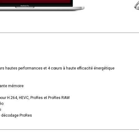
s hautes performances et 4 cœurs à haute efficacité énergétique
sante mémoire
 pour H.264, HEVC, ProRes et ProRes RAW
éo
o
e décodage ProRes