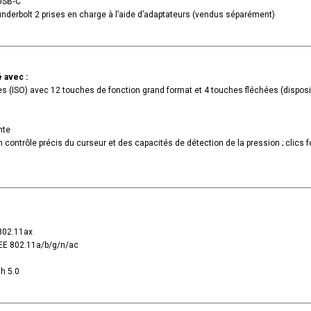
 USB‑C
underbolt 2 prises en charge à l’aide d’adaptateurs (vendus séparément)
 avec :
s (ISO) avec 12 touches de fonction grand format et 4 touches fléchées (disposi
nte
contrôle précis du curseur et des capacités de détection de la pression ; clics f
 802.11ax
EEE 802.11a/b/g/n/ac
th 5.0