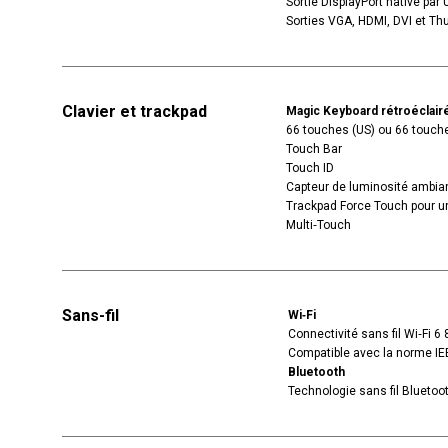
Sortie DisplayPort native par
Sorties VGA, HDMI, DVI et Th
Clavier et trackpad
Magic Keyboard rétroéclairé
66 touches (US) ou 66 touche
Touch Bar
Touch ID
Capteur de luminosité ambia
Trackpad Force Touch pour un 
Multi‑Touch
Sans-fil
Wi‑Fi
Connectivité sans fil Wi‑Fi 6
Compatible avec la norme I
Bluetooth
Technologie sans fil Bluetoo