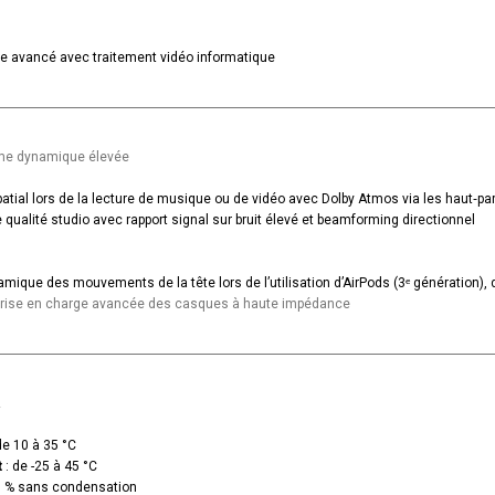
e avancé avec traitement vidéo informatique
mme dynamique élevée
patial lors de la lecture de musique ou de vidéo avec Dolby Atmos via les haut‑pa
qualité studio avec rapport signal sur bruit élevé et beamforming directionnel
amique des mouvements de la tête lors de l’utilisation d’AirPods (3ᵉ génération),
prise en charge avancée des casques à haute impédance
de 10 à 35 °C
t
: de -25 à 45 °C
0 % sans condensation