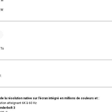
1 W
7 W
 To
4
e la résolution native sur l’écran intégré en millions de couleurs et :
ution atteignant 6K à 60 Hz
nderbolt 3