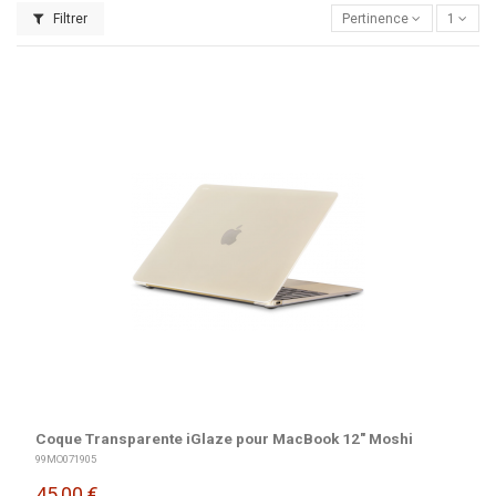
Filtrer
Pertinence
1
Coque Transparente iGlaze pour MacBook 12" Moshi
99MO071905
45,00 €