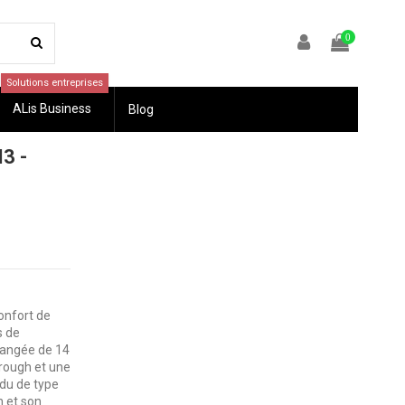
0
Solutions entreprises
ALis Business
Blog
3 -
confort de
s de
 rangée de 14
rough et une
ndu de type
n et son