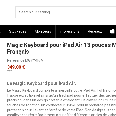
s
Stockages
Moniteurs
Impressions
Reseaux
Magic Keyboard pour iPad Air 13 pouces M
Français
Référence
MGYY4F/A
349,00 €
TTC
Le Magic Keyboard pour iPad Air.
Le Magic Keyboard complète à merveille votre iPad Air. Il offre un 
frappe exceptionnel ainsi qu’un trackpad pour effectuer des tâche
précision, dans un design portable et élégant. Ce clavier inclut une
touches de fonction, un connecteur USB‑C pour la recharge passth
protection pour l’avant et l’arrière de votre iPad. Son design suspe
cantilever se règle facilement pour offrir différents angles de visio