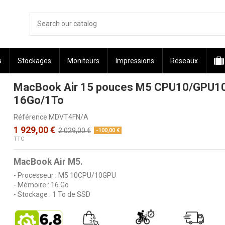
s
Stockages
Moniteurs
Impressions
Reseaux
MacBook Air 15 pouces M5 CPU10/GPU1
16Go/1To
Référence
MDVT4FN/A
1 929,00 €
2 029,00 €
-100,00 €
TTC
MacBook Air M5.
- Processeur : M5 10CPU/10GPU
- Mémoire : 16 Go
- Stockage : 1 To de SSD