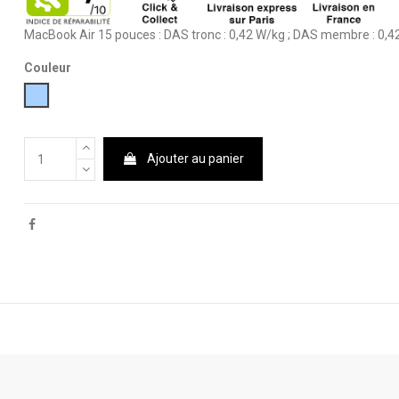
MacBook Air 15 pouces : DAS tronc : 0,42 W/kg ; DAS membre : 0,4
Couleur
Bleu ciel
Ajouter au panier