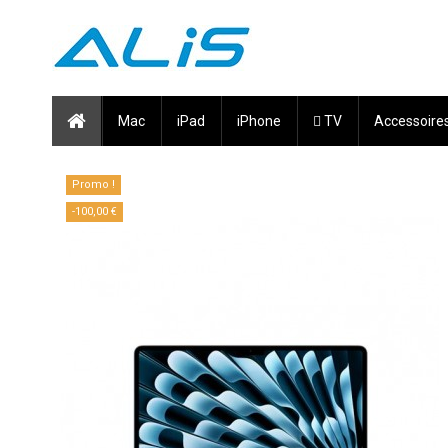
Mac
iPad
iPhone
 TV
Accessoire
Promo !
-100,00 €