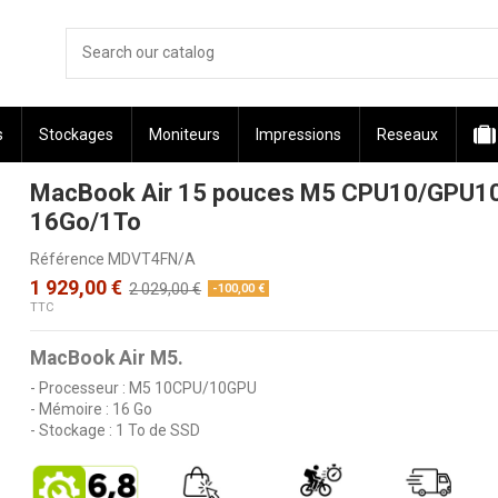
s
Stockages
Moniteurs
Impressions
Reseaux
MacBook Air 15 pouces M5 CPU10/GPU1
16Go/1To
Référence
MDVT4FN/A
1 929,00 €
2 029,00 €
-100,00 €
TTC
MacBook Air M5.
- Processeur : M5 10CPU/10GPU
- Mémoire : 16 Go
- Stockage : 1 To de SSD