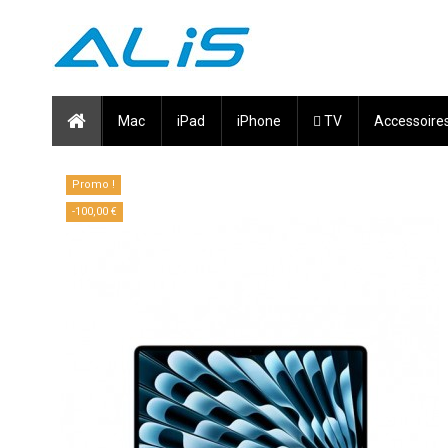
Mac
iPad
iPhone
 TV
Accessoire
Promo !
-100,00 €