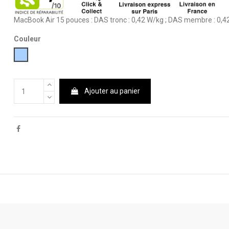
MacBook Air 15 pouces : DAS tronc : 0,42 W/kg ; DAS membre : 0,4
Couleur
Bleu ciel
Ajouter au panier