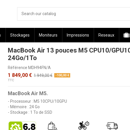
s
Stockages
Moniteurs
Impressions
Reseaux
MacBook Air 13 pouces M5 CPU10/GPU1
24Go/1To
Référence
MDH94FN/A
1 849,00 €
1 949,00 €
-100,00 €
TTC
MacBook Air M5.
- Processeur : M5 10CPU/10GPU
- Mémoire : 24 Go
- Stockage : 1 To de SSD