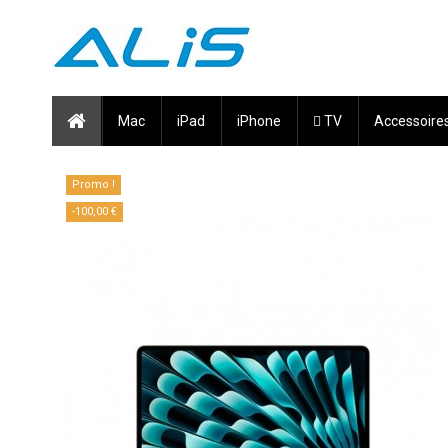
Mac
iPad
iPhone
 TV
Accessoire
Promo !
-100,00 €