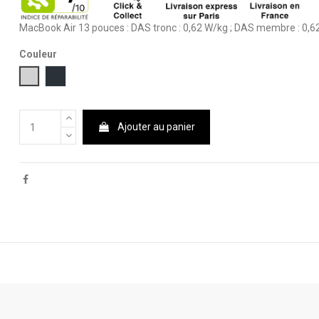
MacBook Air 13 pouces : DAS tronc : 0,62 W/kg ; DAS membre : 0,6
Couleur
Argent
Minuit
Ajouter au panier