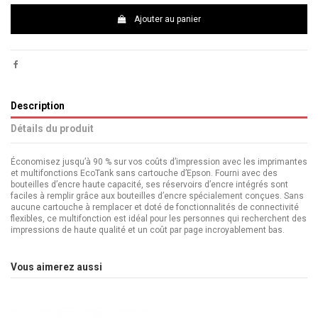
Ajouter au panier
Description
Détails du produit
Économisez jusqu’à 90 % sur vos coûts d’impression avec les imprimantes
et multifonctions EcoTank sans cartouche d’Epson. Fourni avec des
bouteilles d’encre haute capacité, ses réservoirs d’encre intégrés sont
faciles à remplir grâce aux bouteilles d’encre spécialement conçues. Sans
aucune cartouche à remplacer et doté de fonctionnalités de connectivité
flexibles, ce multifonction est idéal pour les personnes qui recherchent des
impressions de haute qualité et un coût par page incroyablement bas.
Fonctions
Multifonctions jet d'encre
Vous aimerez aussi
Marque
EPSON
Couleurs
4 Couleurs
Connectivité
Ethernet