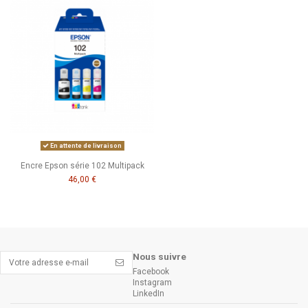
USB
Wi-FI Direct
Wi-Fi
Résolution d'impression
4 800 x 1 200
Support Papier
A4
Recto Verso
Automatique
Résolution de numérisation
1 200 x 2 400
En attente de livraison
Encre Epson série 102 Multipack
46,00 €
Nous suivre
Facebook
Instagram
LinkedIn