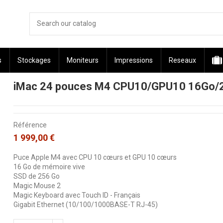
s
Stockages
Moniteurs
Impressions
Reseaux
iMac 24 pouces M4 CPU10/GPU10 16Go/
Référence
1 999,00 €
Puce Apple M4 avec CPU 10 cœurs et GPU 10 cœurs
16 Go de mémoire vive
SSD de 256 Go
Magic Mouse 2
Magic Keyboard avec Touch ID - Français
Gigabit Ethernet (10/100/1000BASE-T RJ-45)