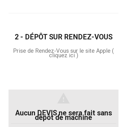
2 - DÉPÔT SUR RENDEZ-VOUS
Prise de Rendez-Vous sur le site Apple (
cliquez ici )
warning
Aucun DEVIS ne sera fait sans
dépôt de machine