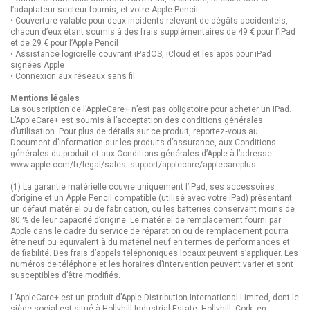
l’adaptateur secteur fournis, et votre Apple Pencil
• Couverture valable pour deux incidents relevant de dégâts accidentels,
chacun d’eux étant soumis à des frais supplémentaires de 49 € pour l’iPad
et de 29 € pour l’Apple Pencil
• Assistance logicielle couvrant iPadOS, iCloud et les apps pour iPad
signées Apple
• Connexion aux réseaux sans fil
Mentions légales
La souscription de l’AppleCare+ n’est pas obligatoire pour acheter un iPad.
L’AppleCare+ est soumis à l’acceptation des conditions générales
d’utilisation. Pour plus de détails sur ce produit, reportez‐vous au
Document d’information sur les produits d’assurance, aux Conditions
générales du produit et aux Conditions générales d’Apple à l’adresse
www.apple.com/fr/legal/sales- support/applecare/applecareplus.
(1) La garantie matérielle couvre uniquement l’iPad, ses accessoires
d’origine et un Apple Pencil compatible (utilisé avec votre iPad) présentant
un défaut matériel ou de fabrication, ou les batteries conservant moins de
80 % de leur capacité d’origine. Le matériel de remplacement fourni par
Apple dans le cadre du service de réparation ou de remplacement pourra
être neuf ou équivalent à du matériel neuf en termes de performances et
de fiabilité. Des frais d’appels téléphoniques locaux peuvent s’appliquer. Les
numéros de téléphone et les horaires d’intervention peuvent varier et sont
susceptibles d’être modifiés.
L’AppleCare+ est un produit d’Apple Distribution International Limited, dont le
siège social est situé à Hollyhill Industrial Estate, Hollyhill, Cork, en