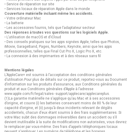
• Service de réparation sur site
• Services locaux de réparation Apple dans le monde
Couverture matérielle incluant même les accidents.
• Votre ordinateur Mac
• La batterie
• Les accessoires fournis, tels que l’adaptateur secteur
Des réponses à toutes vos questions sur les logiciels Apple.
• L’utilisation de macOS et d’iCloud
• Des conseils pratiques sur les apps signées Apple, telles que Photos,
iMovie, GarageBand, Pages, Numbers, Keynote, ainsi que les apps
professionnelles, telles que Final Cut Pro X, Logic Pro X, etc.
• La connexion à des imprimantes et à des réseaux sans fil
Mentions légales
L’AppleCare+ est soumis à l’acceptation des conditions générales
d’utilisation.Pour plus de détails sur ce produit, reportez‐vous au Document
d’information sur les produits d’assurance, aux Conditions générales du
produit et aux Conditions générales d’Apple à l’adresse
www.apple.com/fr/legal/sales- support/applecare/applecareplus.
(1)La garantie matérielle ne s’applique qu’au Mac et à ses accessoires
d’origine, et couvre (i) les batteries conservant moins de 80 % de leur
capacité d’origine, et (ii) jusqu’à deux incidents relevant de dégâts
accidentels, chacun d’eux étant soumis à des frais supplémentaires. Si
votre Mac subit des dommages irréversibles dans un accident ou s’il
devient inutilisable à la suite de modifications non autorisées, vous devrez
le remplacer par vous-même. Des frais d’appels téléphoniques locaux
peuvent s’appliquer. Les numéros de téléphone et les horaires