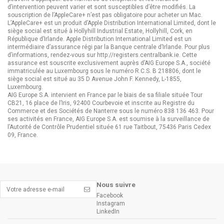
d’intervention peuvent varier et sont susceptibles d’être modifiés. La
souscription de l’AppleCare+ n’est pas obligatoire pour acheter un Mac.
L’AppleCare+ est un produit d’Apple Distribution International Limited, dont le
siège social est situé à Hollyhill Industrial Estate, Hollyhill, Cork, en
République d’Irlande. Apple Distribution International Limited est un
intermédiaire d’assurance régi par la Banque centrale d’Irlande. Pour plus
d’informations, rendez-vous sur http://registers.centralbank.ie. Cette
assurance est souscrite exclusivement auprès d’AIG Europe S.A., société
immatriculée au Luxembourg sous le numéro R.C.S. B 218806, dont le
siège social est situé au 35 D Avenue John F. Kennedy, L-1855,
Luxembourg.
AIG Europe S.A. intervient en France par le biais de sa filiale située Tour
CB21, 16 place de l’Iris, 92400 Courbevoie et inscrite au Registre du
Commerce et des Sociétés de Nanterre sous le numéro 838 136 463. Pour
ses activités en France, AIG Europe S.A. est soumise à la surveillance de
l’Autorité de Contrôle Prudentiel située 61 rue Taitbout, 75436 Paris Cedex
09, France.
Nous suivre
Facebook
Instagram
LinkedIn