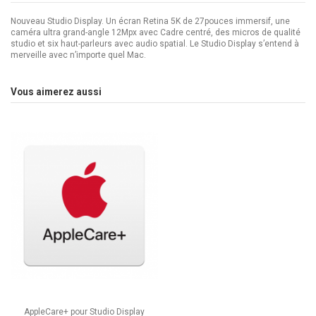
Nouveau Studio Display. Un écran Retina 5K de 27pouces immersif, une
caméra ultra grand-angle 12Mpx avec Cadre centré, des micros de qualité
studio et six haut-parleurs avec audio spatial. Le Studio Display s’entend à
merveille avec n’importe quel Mac.
Marque
APPLE
Vous aimerez aussi
Taille de l'écran
27 pouces
Format
16 : 9
Résolution
5 120 x 2 880
Luminosité
600 cd/m2
Interface entrée
Thunderbolt 5 (96W)
AppleCare+ pour Studio Display