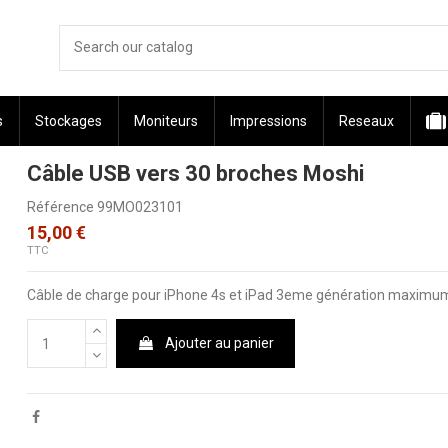
s
Stockages
Moniteurs
Impressions
Reseaux
Câble USB vers 30 broches Moshi
Référence
99MO023101
15,00 €
TTC
Câble de charge pour iPhone 4s et iPad 3eme génération maximu
Ajouter au panier