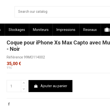
s
Stockages
Moniteurs
Impressions
Reseaux
Coque pour iPhone Xs Max Capto avec Mul
- Noir
Référence
99MO114002
35,00 €
TTC
Ajouter au panier