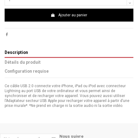
Ajouter au panier
Description
Détails du produit
Configuration requise
Ce câble USB 2.0 connecte votre iPhone, iPad ou iPod avec connecteur
Lightning au port USB de votre ordinateur et vous permet ainsi de
synchroniser et de recharger votre appareil. Vous pouvez aussi utiliser
l’Adaptateur secteur USB Apple pour recharger votre appareil à partir d’une
prise murale*. *Ne prend en charge ni la sortie audio ni la sortie vidéo.
Modèles d’iPhone
Modèles d’iPad
Nous suivre