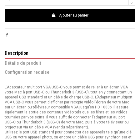
Ajouter au panier
Description
Détails du produit
Configuration requise
L’Adaptateur multiport VGA USB‑C vous permet de relier à un écran VGA
votre Mac à port USB‑C ou Thunderbolt 3 (USB‑C), tout en y connectant un
appareil USB standard et un câble de charge USB‑C. L’Adaptateur multiport
VGA USB‑C vous permet d’afficher par recopie vidéo l’écran de votre Mac
sur un écran ou téléviseur compatible VGA jusqu’en HD 1080p. Il assure
également la sortie des contenus vidéo tels que les films et les vidéos
tournées par vos soins. Il vous suffit de connecter l’adaptateur au port
USB‑C ou Thunderbolt 3 (USB‑C) de votre Mac, puis à votre téléviseur ou
projecteur via un câble VGA (vendu séparément).
Utilisez le port USB standard pour connecter des appareils tels qu’une clé
USB ou votre appareil photo, ou encore un câble USB pour synchroniser et