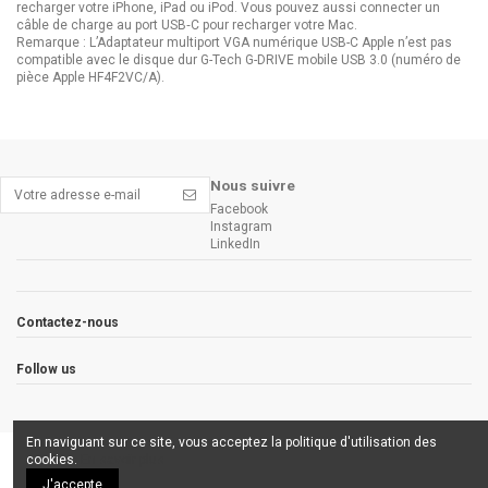
recharger votre iPhone, iPad ou iPod. Vous pouvez aussi connecter un
câble de charge au port USB‑C pour recharger votre Mac.
Remarque : L’Adaptateur multiport VGA numérique USB-C Apple n’est pas
compatible avec le disque dur G-Tech G-DRIVE mobile USB 3.0 (numéro de
pièce Apple HF4F2VC/A).
Nous suivre
Facebook
Instagram
LinkedIn
Contactez-nous
Follow us
En naviguant sur ce site, vous acceptez la politique d'utilisation des
cookies.
En savoir plus
J'accepte