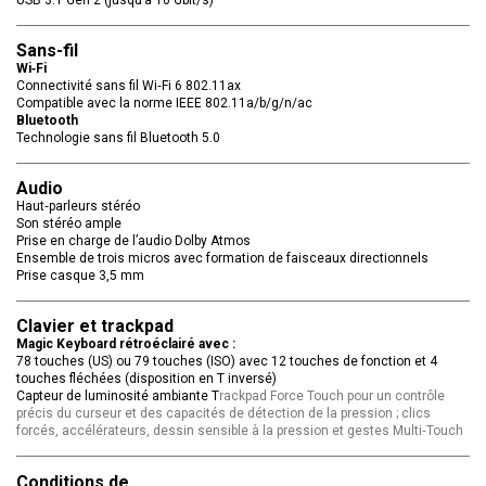
USB 3.1 Gen 2 (jusqu’à 10 Gbit/s)
Sans-fil
Wi‑Fi
Connectivité sans fil Wi‑Fi 6 802.11ax
Compatible avec la norme IEEE 802.11a/b/g/n/ac
Bluetooth
Technologie sans fil Bluetooth 5.0
Audio
Haut‑parleurs stéréo
Son stéréo ample
Prise en charge de l’audio Dolby Atmos
Ensemble de trois micros avec formation de faisceaux directionnels
Prise casque 3,5 mm
Clavier et trackpad
Magic Keyboard rétroéclairé avec :
78 touches (US) ou 79 touches (ISO) avec 12 touches de fonction et 4
touches fléchées (disposition en T inversé)
Capteur de luminosité ambiante T
rackpad Force Touch pour un contrôle
précis du curseur et des capacités de détection de la pression ; clics
forcés, accélérateurs, dessin sensible à la pression et gestes Multi‑Touch
Conditions de